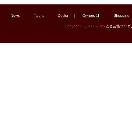
|
News
|
Talent
|
Doctor
|
Owners 11
|
Shopping
Copyright (C) 2008-2026
総合芸能プロダクシ