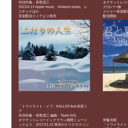
作詞作曲・長勢茂三
オクテットレコ
2022/4.13 Apple music、Amazon music、レ
ク)カバー曲
コチョクほか
メジャー音楽配信ス
音楽配信ストアより発売
配信開始
「トワイライト・イブ」KALLOS feat.初音ミ
ク
作詞作曲・長勢茂三 編曲・Team HΛL
オクテットレコード＝クラウン徳間ミュージ
伊藤元昭
ックより、2017/11.22 発売のクリスマスソン
「トワイライト