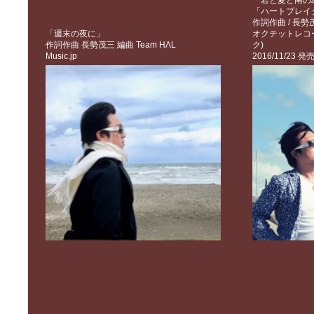
「君と夏と南の
「ハートブレイ
作詞作曲 / 長勢
「週末の夜に」
オクテットレコ
作詞作曲 長勢茂三 編曲 Team HΛL
ク)
Music.jp
2016/11/23 発