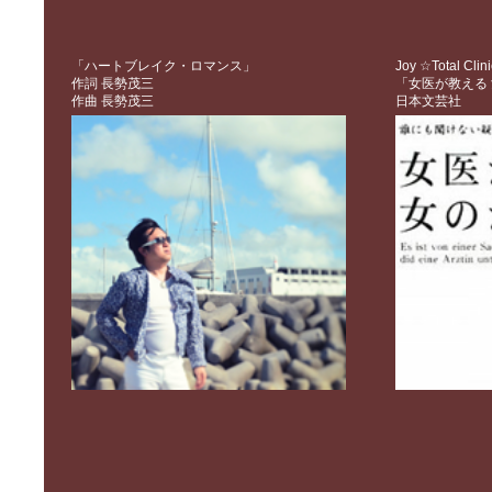
「ハートブレイク・ロマンス」
Joy ☆Total Clini
作詞 長勢茂三
「女医が教える
作曲 長勢茂三
日本文芸社