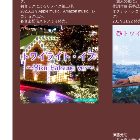
グ。
「週末の夜に」
初音ミクによるリメイク第三弾。
作詞作曲 長勢茂三
2021/12.9 Apple music、Amazon music、レ
オクテットレコ
コチョクほか。
ク)
各音楽配信ストアより発売。
2017/ 11/22 発
伊藤元昭