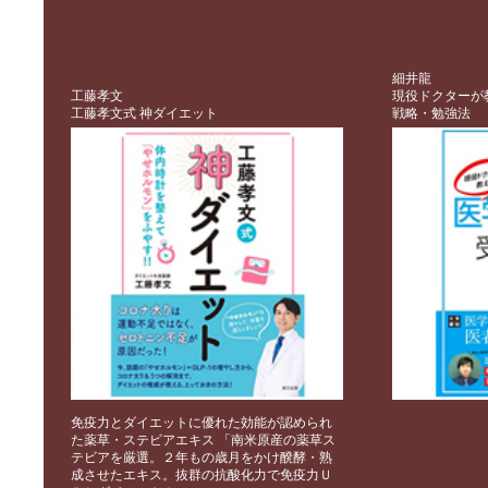
細井龍
工藤孝文
現役ドクターが
工藤孝文式 神ダイエット
戦略・勉強法
免疫力とダイエットに優れた効能が認められ
た薬草・ステビアエキス 「南米原産の薬草ス
テビアを厳選。２年もの歳月をかけ醗酵・熟
成させたエキス。抜群の抗酸化力で免疫力Ｕ