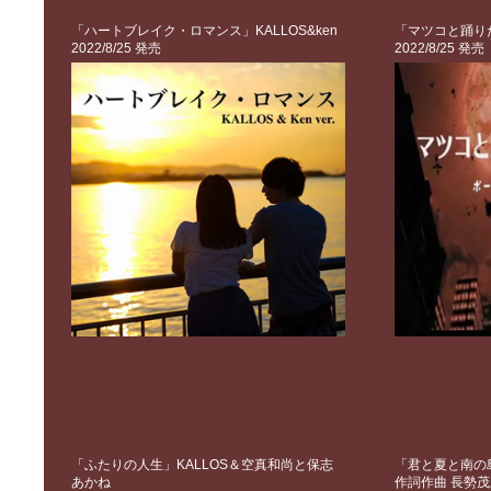
「ハートブレイク・ロマンス」KALLOS&ken
「マツコと踊り
2022/8/25 発売
2022/8/25 発売
「ふたりの人生」KALLOS＆空真和尚と保志
「君と夏と南の島」
あかね
作詞作曲 長勢茂三