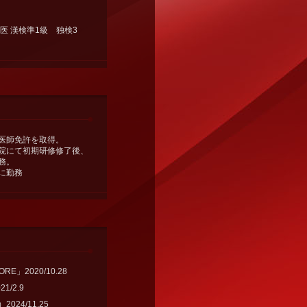
医 漢検準1級 独検3
医師免許を取得。
院にて初期研修修了後、
務。
に勤務
」2020/10.28
1/2.9
24/11.25