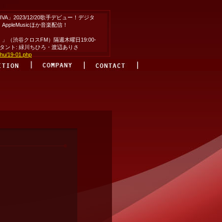
VA」2023/12/20歌手デビュー！デジタ
pleMusicほか音楽配信！
（渋谷クロスFM）隔週木曜日19:00-
シスタント: 緑川ちひろ・渡辺ありさ
thu/19-01.php