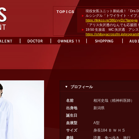
現役女医ユニット新結成！「Drs.DI
ルシングル「トワイライト・イブ」Ap
https://linkco.re/386zyyDz?lang=ja
「アリス矢沢透のなんでも応援団！」
19:50 生放送 MC:矢沢透 ア
https://shibuyacrossfm.jp/program/
プロフィール
名前
相河史哉（精神科医師）
出身地
新潟県
誕生日
血液型
A型
サイズ
身長184 Ｂ Ｗ Ｈ S
趣味
読書、食べ歩き、旅行