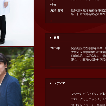
特技
免許･資格
医師国家免許 精神保健指定
級 日本医師会認定産業医
経歴
2005年
関西地区の医学部を卒業、
大阪市立大学医学部附属病
西山病院、式場病院にて勤
現在も、関東の精神科病院
メディア
フジテレビ「バイキング MORE
TBS 「グッとラック！」202
週刊プレイボーイ（集英社）20