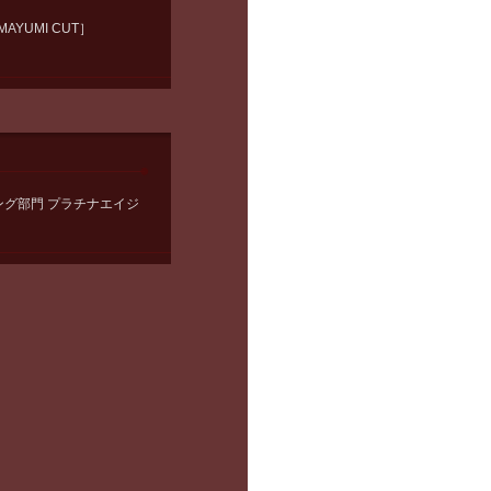
AYUMI CUT］
ング部門 プラチナエイジ