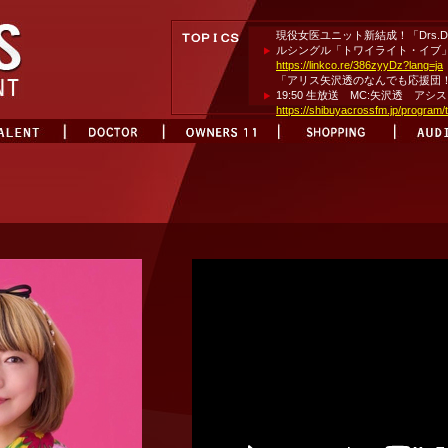
現役女医ユニット新結成！「Drs.DI
ルシングル「トワイライト・イブ」Ap
https://linkco.re/386zyyDz?lang=ja
「アリス矢沢透のなんでも応援団！」
19:50 生放送 MC:矢沢透 ア
https://shibuyacrossfm.jp/program/