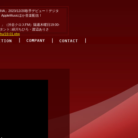
VA」2023/12/20歌手デビュー！デジタ
pleMusicほか音楽配信！
（渋谷クロスFM）隔週木曜日19:00-
シスタント: 緑川ちひろ・渡辺ありさ
thu/19-01.php