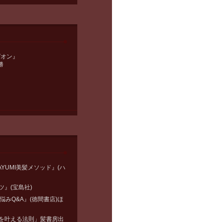
ピオン』
勝
YUMI美髪メソッド』(ハ
』(宝島社)
悩みQ&A』(徳間書店)ほ
を叶える法則」髪書房出