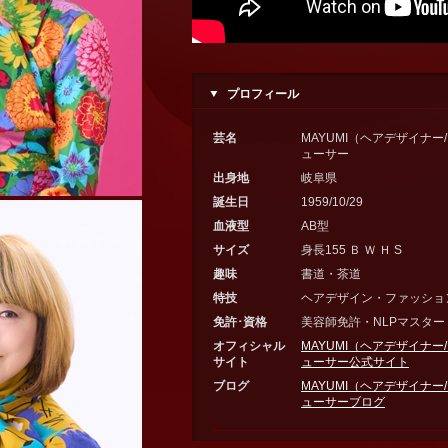
プロフィール
芸名
MAYUMI（ヘアデザイナ
ューサー
出身地
岐阜県
誕生日
1959/10/29
血液型
AB型
サイズ
身長155 Ｂ Ｗ Ｈ S
趣味
書道・茶道
特技
ヘアデザイン・ファッショ
免許･資格
美容師免許・NLPマスタ
オフィシャル
MAYUMI（ヘアデザイナ
サイト
ューサー公式サイト
ブログ
MAYUMI（ヘアデザイナ
ューサーブログ