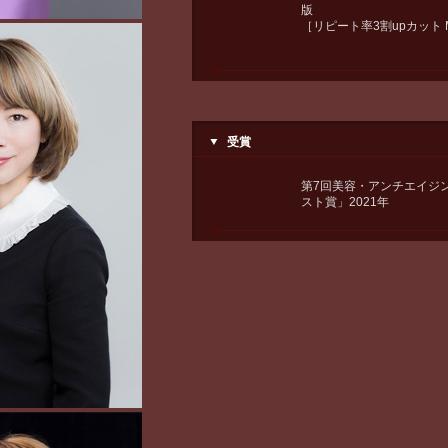
版
［リピート率3割upカット M
受賞
第7回美容・アンチエイジ
スト賞」2021年