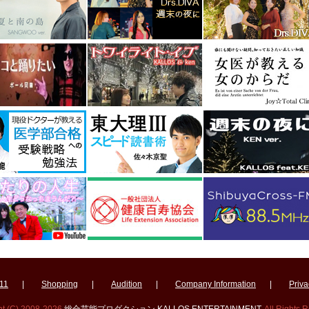
11
|
Shopping
|
Audition
|
Company Information
|
Priva