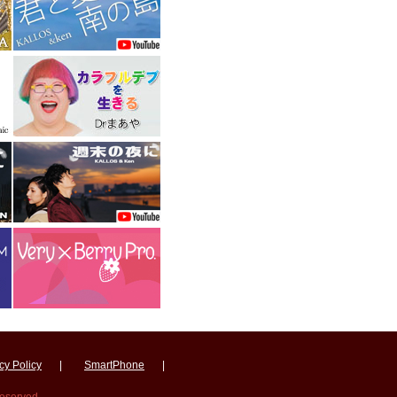
cy Policy
|
SmartPhone
|