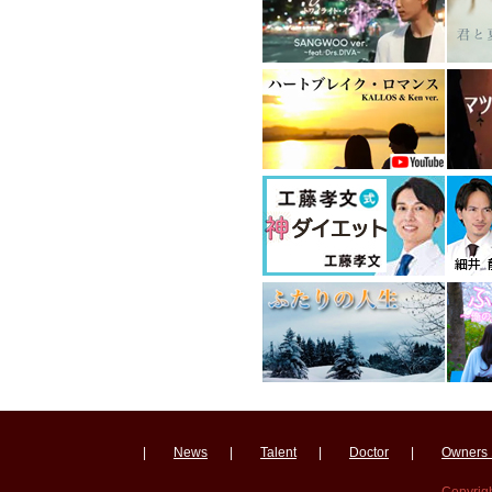
|
News
|
Talent
|
Doctor
|
Owners 