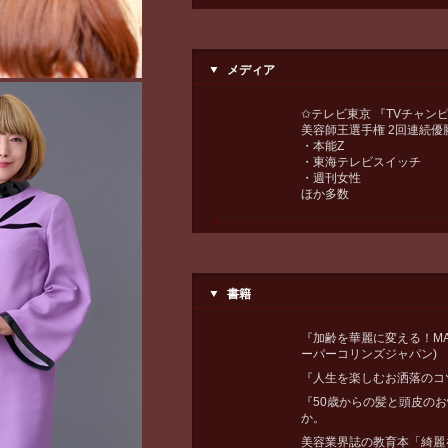
メディア
✩テレビ東京 『TVチャン
美容師王選手権 2回連続優
・本能Z
・東海テレビスイッチ
・週刊女性
ほか多数
書籍
『加齢を華麗に変える！MA
ーパーコリンズジャパン)
『人生を楽しむお洒落のコツ
『50歳からの髪と頭皮のお
か。
美容業界誌の教育本「綺麗