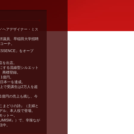
UMI ／ヘアデザイナー・ミス
評議員、早稲田大学招聘
定コーチ。
ESSENCE」をオープ
号店を出店。
にする流線型シルエット
案、商標登録。
 1億円。
 日本一を達成。
以上で受講生は2万人を超
間1億円の売上も残し、今
こまどりの詩』（主婦と
デル、本人役で登場。
モットー。
MAYUMISM』）で、辛辣なが
信中。