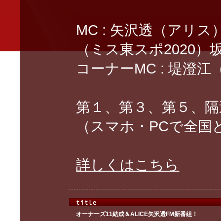
MC : 矢沢透（アリ
（ミス東スポ2020）
コーナーMC : 堤澄
第１、第３、第５、隔
（スマホ・PCで全国
詳しくはこちら
オーナーズ11結成＆ALICE矢沢透FM新番組！