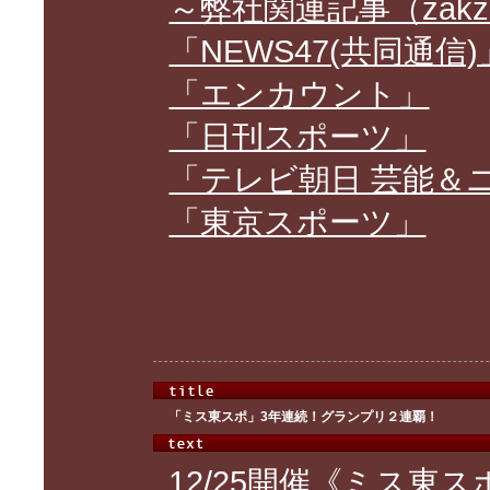
～弊社関連記事（zakz
「NEWS47(共同通信)
「エンカウント」
「日刊スポーツ」
「テレビ朝日 芸能＆
「東京スポーツ」
「ミス東スポ」3年連続！グランプリ２連覇！
12/25開催《ミス東ス